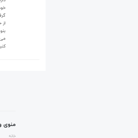
دار
خود
گرف
از 
بنو
می‌
کنی
منوی و
خانه